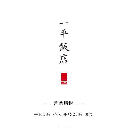
営業時間
5
23
午後
時 から 午後
時 まで