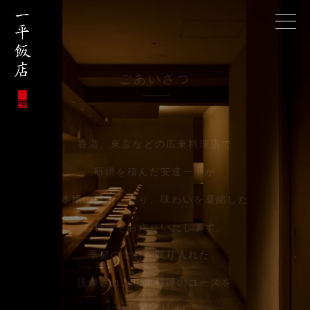
ごあいさつ
香港、東京などの広東料理店で
研鑽を積んだ安達一平が
本場の技術、香り、味わいを凝縮した
お料理をお作りいたします。
季節の食材を取り入れた、
洗練された広東料理のコースを