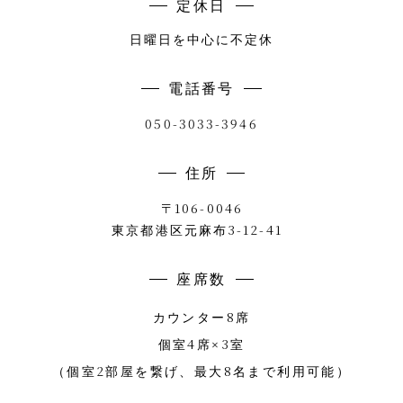
定休日
日曜日を中心に不定休
電話番号
050-3033-3946
住所
〒106-0046
3-12-41
東京都港区元麻布
座席数
8
カウンター
席
4
3
個室
席×
室
2
8
（個室
部屋を繋げ、最大
名まで利用可能）